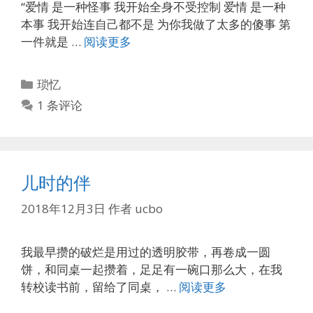
“爱情 是一种怪事 我开始全身不受控制 爱情 是一种
本事 我开始连自己都不是 为你我做了太多的傻事 第
一件就是 …
阅读更多
分
琐忆
类
1 条评论
儿时的伴
2018年12月3日
作者
ucbo
我最早攒的破烂是用过的透明胶带，再卷成一圆
饼，和同桌一起攒着，足足有一碗口那么大，在我
转校读书前，留给了同桌， …
阅读更多