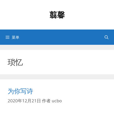
跳
至
翦馨
内
容
菜单
琐忆
为你写诗
2020年12月21日
作者
ucbo