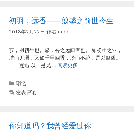
初羽，远香——翦馨之前世今生
2018年2月22日
作者
ucbo
翦，羽初生也。馨，香之远闻者也。 如初生之羽，
洁而无瑕，又如千里幽香，淡而不绝，是以翦馨。
——蹇迅 以上是兄 …
阅读更多
分
琐忆
类
发表评论
你知道吗？我曾经爱过你