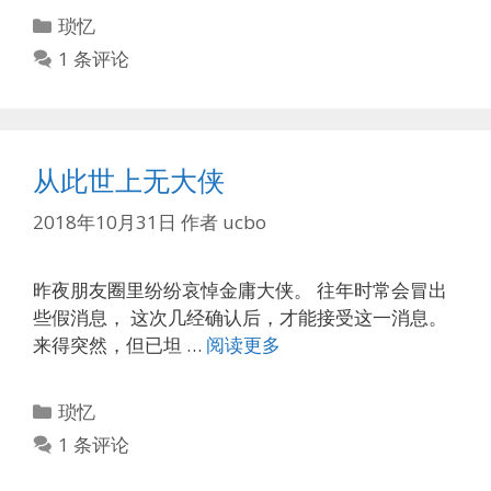
分
琐忆
类
1 条评论
从此世上无大侠
2018年10月31日
作者
ucbo
昨夜朋友圈里纷纷哀悼金庸大侠。 往年时常会冒出
些假消息， 这次几经确认后，才能接受这一消息。
来得突然，但已坦 …
阅读更多
分
琐忆
类
1 条评论