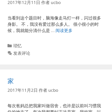
2017年12月11日
作者
ucbo
当看到这个题目时，脑海像走马灯一样，闪过很多
身影。 不，我没有爱过那么多人。 很小很小的时
候，我就能分清什么是 …
阅读更多
分
琐忆
类
发表评论
家
2017年11月2日
作者
ucbo
每次爸妈总把我家叫做宿舍，也许是以前叫习惯我
住的地方了。每次我都要纠正这是家，我的家。以