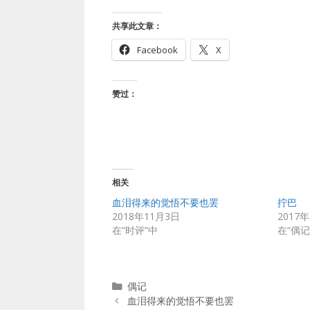
共享此文章：
Facebook
X
赞过：
相关
血泪得来的觉悟不要也罢
拧巴
2018年11月3日
2017
在“时评”中
在“偶记
分
偶记
类
血泪得来的觉悟不要也罢