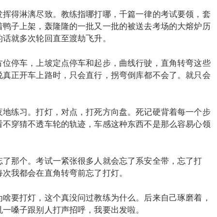
发挥得淋漓尽致。教练指哪打哪，千篇一律的考试要领，套
着鸭子上架，轰隆隆的一批又一批的被送去考场的大熔炉历
的话就多次轮回直至渡劫飞升。
方位停车，上坡定点停车和起步，曲线行驶，直角转弯这些
说真正开车上路时，只会直行，拐弯倒库都不会了。就只会
夜地练习。打灯，对点，打死方向盘。死记硬背着每一个步
看不穿猜不透车轮的轨迹，车感这种东西不是那么容易心领
忘了那个。考试一紧张很多人就会忘了系安全带，忘了打
每次我都会在直角转弯前忘了打灯。
为啥要打灯，这个真没问过教练为什么。后来自己琢磨着，
吼一嗓子跟别人打声招呼，我要出发啦。