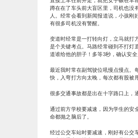
直接上车往前开走，就把女子碾在车
蹲在在了车头前大盲区里，司机也没
人。经常会看到新闻报道说，小孩刚
有很多司机没有警醒。
变道时经常是一打转向灯，立马就打方
是个关键考点。马路经常碰到不打灯
道谁给他的胆子！多等3秒，确认安
最近我时常在副驾驶位吼慢点慢点。
快，入弯打方向太晚，每次都有股被甩
很多交通事故都是出在十字路口上，
通过前方学校要减速，因为学生的安
命都抛之脑后了。
经过公交车站时要减速，刚好有公交