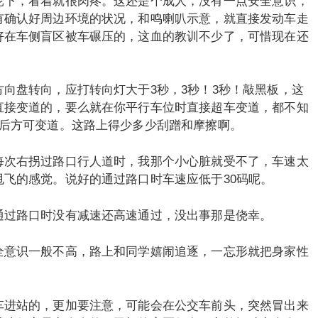
轮下，看着就很肉疼。这还是个成人，没有一点安全意识，
有确认好周边环境的状况，和鸣喇叭示意，就直接发动车走
好在车侧盲区被车碾压的，这血的教训不少了，可惜现在还
向盘转向，应打转向灯大于3秒，3秒！3秒！敲黑板，这
直接变道的，要么就在你平行车位时直接超车变道，都不知
全后方可变道。这路上得少多少刮蹭和摩擦啊。
每次右拐过路口行人道时，我那个小心脏就受不了，车速太
飞的感觉。说好的通过路口时车速应低于30码呢。
通过路口时没有减速还高速通过，没出事那是侥幸。
全意识一般不高，路上和同学嬉闹追逐，一忘形就把身家性
车进站的，更加要注意，可能会在公交车前头，突然冒出来