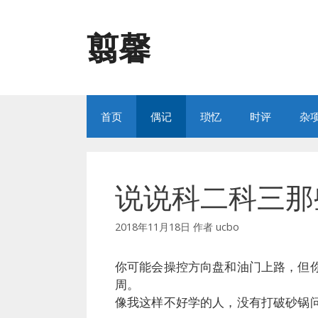
跳
至
翦馨
内
容
首页
偶记
琐忆
时评
杂
说说科二科三那
2018年11月18日
作者
ucbo
你可能会操控方向盘和油门上路，但
周。
像我这样不好学的人，没有打破砂锅