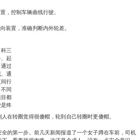
装置，控制车辆曲线行驶。
转向装置，准确判断内外轮差。
。科三
备、起
、通过
域、通
夜间行
。不同
项目都
驶是终
别人在转圈觉得很傻帽，轮到自己转圈时更傻帽。
安全的第一步。前几天新闻报道了一个女子蹲在车前，司机