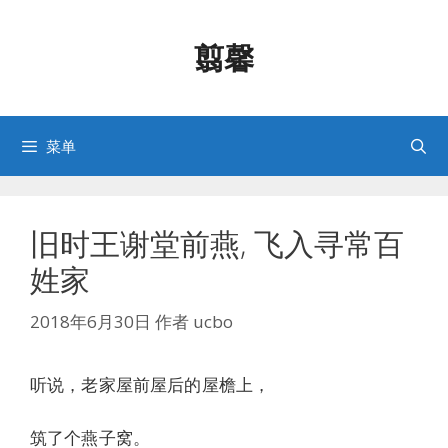
跳
至
翦馨
内
容
菜单
旧时王谢堂前燕, 飞入寻常百
姓家
2018年6月30日
作者
ucbo
听说，老家屋前屋后的屋檐上，
筑了个燕子窝。