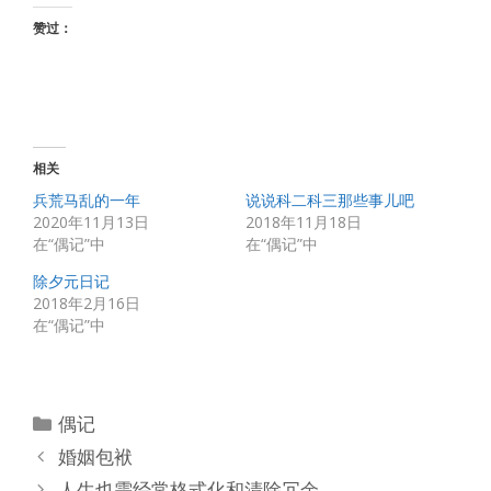
赞过：
相关
兵荒马乱的一年
说说科二科三那些事儿吧
2020年11月13日
2018年11月18日
在“偶记”中
在“偶记”中
除夕元日记
2018年2月16日
在“偶记”中
分
偶记
类
婚姻包袱
人生也需经常格式化和清除冗余